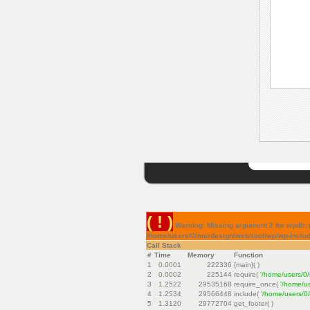
( ! )
Warning: Missing argument 2 for wpdb::
/home/users/0/mordesign/web/root/wp/wp-inclu
Call Stack
#
Time
Memory
Function
1
0.0001
222336
{main}( )
2
0.0002
225144
require(
'/home/users/0
3
1.2522
29535168
require_once(
'/home/u
4
1.2534
29566448
include(
'/home/users/0
5
1.3120
29772704
get_footer( )