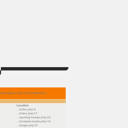
ter.php on line 5 and defined in
Location
.../index.php
:
0
.../index.php
:
17
.../wp-blog-header.php
:
19
.../template-loader.php
:
74
.../single.php
:
57