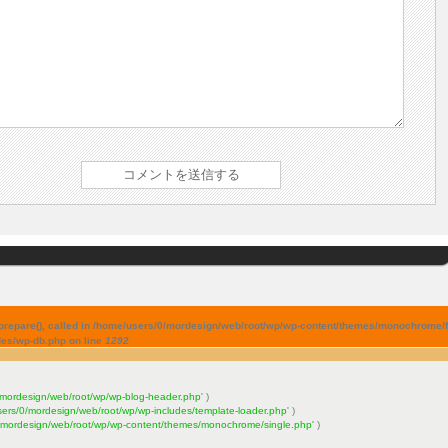
prepare(), called in /home/users/0/mordesign/web/root/wp/wp-content/themes/monochrome/foo
des/wp-db.php on line
1292
/mordesign/web/root/wp/wp-blog-header.php'
)
sers/0/mordesign/web/root/wp/wp-includes/template-loader.php'
)
/mordesign/web/root/wp/wp-content/themes/monochrome/single.php'
)