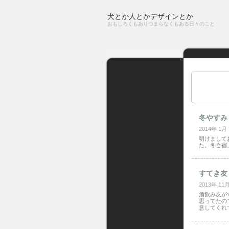
犬とか人とかデザインとか
おもしろくもありつまらなくもある日々のこと
冬やすみ
2014年 1月
明けまして
た。冬合宿。
すてき友
2013年 11
酒飲み友が
思ってたの
意してくれ