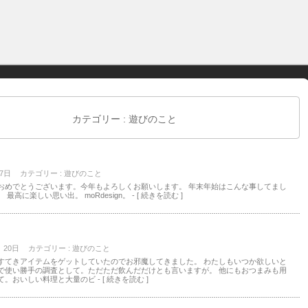
カテゴリー : 遊びのこと
 7日
カテゴリー :
遊びのこと
おめでとうございます。今年もよろしくお願いします。 年末年始はこんな事してまし
 最高に楽しい思い出。 moRdesign。
- [ 続きを読む ]
月 20日
カテゴリー :
遊びのこと
すてきアイテムをゲットしていたのでお邪魔してきました。 わたしもいつか欲しいと
で使い勝手の調査として。ただただ飲んだだけとも言いますが。 他にもおつまみも用
て。おいしい料理と大量のビ
- [ 続きを読む ]