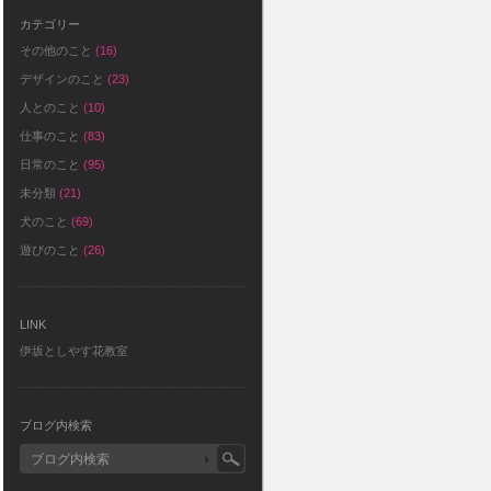
カテゴリー
その他のこと
(16)
デザインのこと
(23)
人とのこと
(10)
仕事のこと
(83)
日常のこと
(95)
未分類
(21)
犬のこと
(69)
遊びのこと
(26)
LINK
伊坂としやす花教室
ブログ内検索