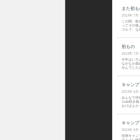
また初も
2013年 7月
この間、飲
ってその後
ゴルフ、な
初もの
2013年 7月
今年はいろ
なかなか面
せんでした
キャンプ・
2013年 6月
みんなで仲良
ロde焼き
おけばよか
キャンプ・
2013年 6月
恒例キャン
でトイレ休