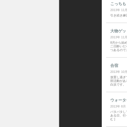
こっちも
2013年 11
引き続き練習
大物ゲッ
2013年 11
8月から始
二日酔いだ
つあるので
合宿
2013年 10
放置し過ぎ
部活動があ
白浜です。
ウォータ
2013年 8月
バタバタし
ある日、行っ
む ]