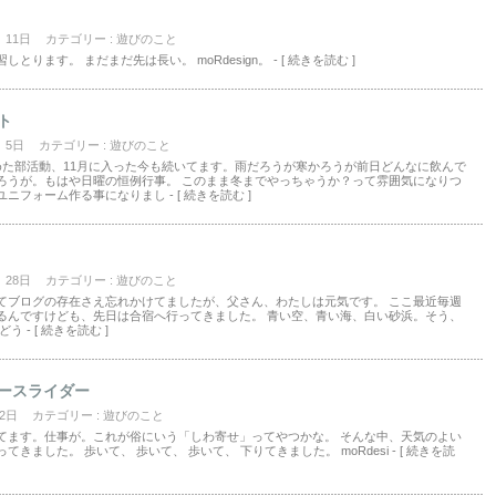
月 11日
カテゴリー :
遊びのこと
しとります。 まだまだ先は長い。 moRdesign。
- [ 続きを読む ]
ト
月 5日
カテゴリー :
遊びのこと
めた部活動、11月に入った今も続いてます。雨だろうが寒かろうが前日どんなに飲んで
ろうが。もはや日曜の恒例行事。 このまま冬までやっちゃうか？って雰囲気になりつ
ユニフォーム作る事になりまし
- [ 続きを読む ]
月 28日
カテゴリー :
遊びのこと
てブログの存在さえ忘れかけてましたが、父さん、わたしは元気です。 ここ最近毎週
るんですけども、先日は合宿へ行ってきました。 青い空、青い海、白い砂浜。そう、
 どう
- [ 続きを読む ]
ースライダー
 2日
カテゴリー :
遊びのこと
てます。仕事が。これが俗にいう「しわ寄せ」ってやつかな。 そんな中、天気のよい
てきました。 歩いて、 歩いて、 歩いて、 下りてきました。 moRdesi
- [ 続きを読