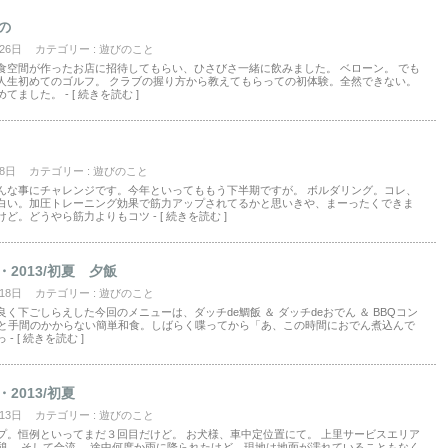
の
 26日
カテゴリー :
遊びのこと
食空間が作ったお店に招待してもらい、ひさびさ一緒に飲みました。 ベローン。 でも
人生初めてのゴルフ。 クラブの握り方から教えてもらっての初体験。全然できない。
めてました。
- [ 続きを読む ]
 8日
カテゴリー :
遊びのこと
んな事にチャレンジです。今年といってももう下半期ですが。 ボルダリング。コレ、
白い。加圧トレーニング効果で筋力アップされてるかと思いきや、まーったくできま
けど。どうやら筋力よりもコツ
- [ 続きを読む ]
2013/初夏 夕飯
 18日
カテゴリー :
遊びのこと
く下ごしらえした今回のメニューは、ダッチde鯛飯 ＆ ダッチdeおでん ＆ BBQコン
物と手間のかからない簡単和食。しばらく喋ってから「あ、この時間におでん煮込んで
っ
- [ 続きを読む ]
2013/初夏
 13日
カテゴリー :
遊びのこと
プ。恒例といってまだ３回目だけど。 お犬様、車中定位置にて。 上里サービスエリア
憩。 そして合流。 途中何度か雨に降られたけど、現地は地面が濡れていることもなく