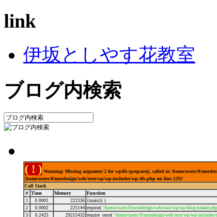
link
伊坂としやす花教室
ブログ内検索
( ! )
Warning: Missing argument 2 for wpdb::prepare(), called in /home/users/0/mordes
/home/users/0/mordesign/web/root/wp/wp-includes/wp-db.php on line
1292
Call Stack
#
Time
Memory
Function
1
0.0001
222336
{main}( )
2
0.0002
225144
require(
'/home/users/0/mordesign/web/root/wp/wp-blog-header.php
3
0.2425
29215432
require_once(
'/home/users/0/mordesign/web/root/wp/wp-includes/t